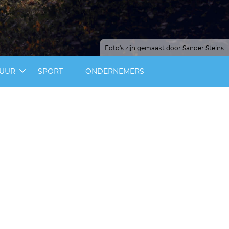
Foto's zijn gemaakt door Sander Steins
TUUR
SPORT
ONDERNEMERS