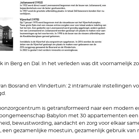
ijk in Berg en Dal. In het verleden was dit voornamelijk z
van Bosrand en Vlindertuin: 2 intramurale instellingen v
gd.
oonzorgcentrum is getransformeerd naar een modern
woongemeenschap Babylon met 30 appartementen een t
heid, bewustwording, aandacht en zorg voor elkaar sa
den, een gezamenlijke moestuin, gezamenlijk gebruik van