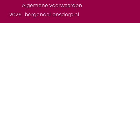
Algemene voorwaarden
2026
bergendal-onsdorp.nl