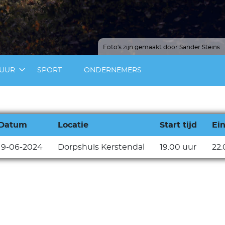
Foto's zijn gemaakt door Sander Steins
TUUR
SPORT
ONDERNEMERS
Datum
Locatie
Start tijd
Ein
19-06-2024
Dorpshuis Kerstendal
19.00 uur
22.