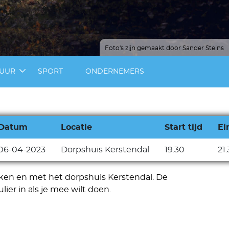
Foto's zijn gemaakt door Sander Steins
TUUR
SPORT
ONDERNEMERS
Datum
Locatie
Start tijd
Ei
06-04-2023
Dorpshuis Kerstendal
19.30
21
ken en met het dorpshuis Kerstendal. De
ier in als je mee wilt doen.