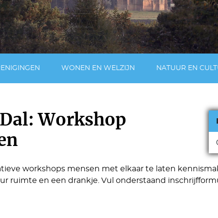
RENIGINGEN
WONEN EN WELZIJN
NATUUR EN CUL
n Dal: Workshop
en
eatieve workshops mensen met elkaar te laten kennisma
ur ruimte en een drankje. Vul onderstaand inschrijfformul